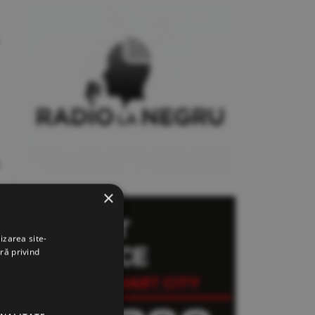
×
izarea site-
ră privind