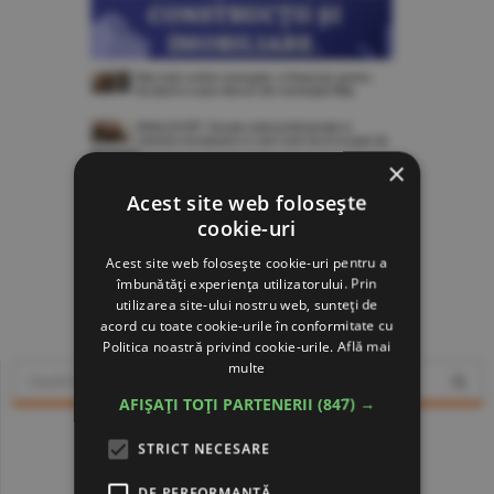
×
Acest site web folosește
cookie-uri
Acest site web folosește cookie-uri pentru a
îmbunătăți experiența utilizatorului. Prin
utilizarea site-ului nostru web, sunteți de
www.constructiibursa.ro
acord cu toate cookie-urile în conformitate cu
Politica noastră privind cookie-urile.
Află mai
multe
AFIȘAȚI TOȚI PARTENERII
(847) →
STRICT NECESARE
DE PERFORMANȚĂ