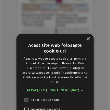
×
Acest site web folosește
cookie-uri
Acest site web folosește cookie-uri pentru a
îmbunătăți experiența utilizatorului. Prin
utilizarea site-ului nostru web, sunteți de
acord cu toate cookie-urile în conformitate cu
Politica noastră privind cookie-urile.
Află mai
multe
AFIȘAȚI TOȚI PARTENERII
(847) →
STRICT NECESARE
DE PERFORMANȚĂ