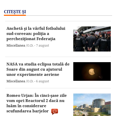
CITEŞTE ŞI
Anchetă şi la vârful fotbalului
sud-coreean: poliţia a
percheziţionat Federaţia
Miscellanea
/O.D. -
7 august
NASA va studia eclipsa totală de
Soare din august cu ajutorul
unor experimente aeriene
Miscellanea
/O.D. -
6 august
Romeo Urjan: În cinci-şase zile
vom opri Reactorul 2 dacă nu
luăm în considerare
scufundarea barjelor