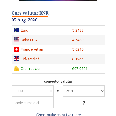
Curs valutar BNR
05 Aug. 2026
Euro
5.2489
Dolar SUA
4.5480
Franc elveţian
5.6210
Liră sterlină
6.1244
Gram de aur
607.9521
convertor valutar
»
=
?
mai multe cotaţii valutare