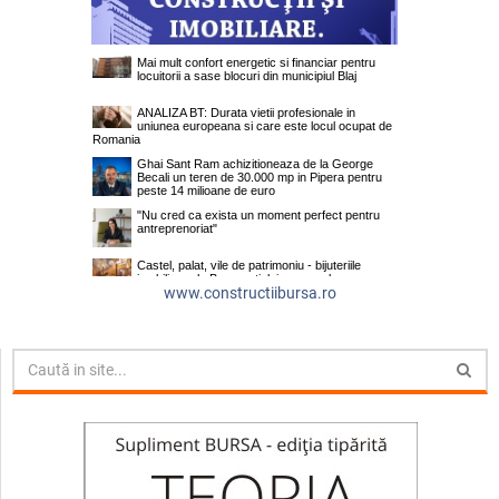
www.constructiibursa.ro