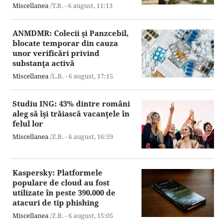
Miscellanea
/T.B. -
6 august,
11:13
ANMDMR: Colecii şi Panzcebil,
blocate temporar din cauza
unor verificări privind
substanţa activă
Miscellanea
/L.B. -
6 august,
17:15
Studiu ING: 43% dintre români
aleg să îşi trăiască vacanţele în
felul lor
Miscellanea
/Z.B. -
6 august,
16:59
Kaspersky: Platformele
populare de cloud au fost
utilizate în peste 390.000 de
atacuri de tip phishing
Miscellanea
/Z.B. -
6 august,
15:05