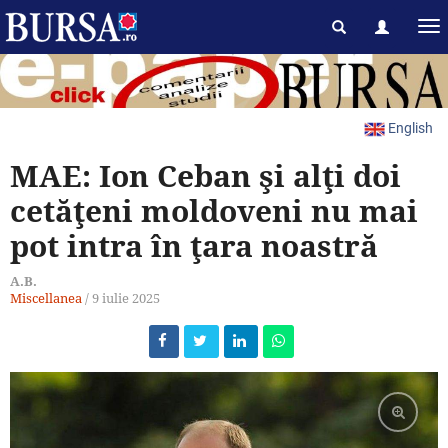
English
MAE: Ion Ceban şi alţi doi
cetăţeni moldoveni nu mai
pot intra în ţara noastră
A.B.
Miscellanea
/
9 iulie 2025