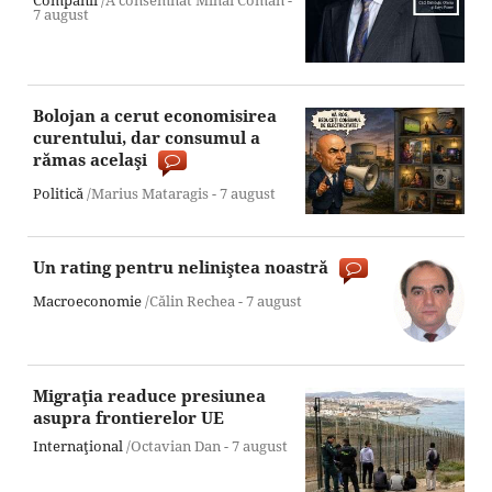
Companii
/A consemnat Mihai Coman -
7 august
Bolojan a cerut economisirea
curentului, dar consumul a
rămas acelaşi
Politică
/Marius Mataragis -
7 august
Un rating pentru neliniştea noastră
Macroeconomie
/Călin Rechea -
7 august
Migraţia readuce presiunea
asupra frontierelor UE
Internaţional
/Octavian Dan -
7 august