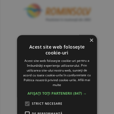
×
Acest site web folosește
cookie-uri
Acest site web folosește cookie-uri pentru a
îmbunătăți experiența utilizatorului. Prin
utilizarea site-ului nostru web, sunteți de
acord cu toate cookie-urile în conformitate cu
Politica noastră privind cookie-urile.
Află mai
multe
AFIȘAȚI TOȚI PARTENERII
(847) →
STRICT NECESARE
DE PERFORMANȚĂ