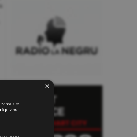
a
.
×
izarea site-
ră privind