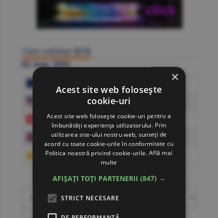
Curs valutar BNR
05 Aug. 2026
×
Euro
5.2489
Acest site web folosește
cookie-uri
Dolar SUA
4.5480
Acest site web folosește cookie-uri pentru a
Franc elveţian
5.6210
îmbunătăți experiența utilizatorului. Prin
utilizarea site-ului nostru web, sunteți de
Liră sterlină
6.1244
acord cu toate cookie-urile în conformitate cu
Politica noastră privind cookie-urile.
Află mai
Gram de aur
607.9521
multe
AFIȘAȚI TOȚI PARTENERII
(847) →
convertor valutar
»
STRICT NECESARE
DE PERFORMANȚĂ