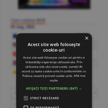
Curs valutar BNR
05 Aug. 2026
×
Euro
5.2489
Acest site web folosește
Dolar SUA
4.5480
cookie-uri
Franc elveţian
5.6210
Acest site web folosește cookie-uri pentru a
îmbunătăți experiența utilizatorului. Prin
Liră sterlină
6.1244
utilizarea site-ului nostru web, sunteți de
acord cu toate cookie-urile în conformitate cu
Gram de aur
607.9521
Politica noastră privind cookie-urile.
Află mai
multe
convertor valutar
AFIȘAȚI TOȚI PARTENERII
(847) →
»
STRICT NECESARE
=
?
DE PERFORMANȚĂ