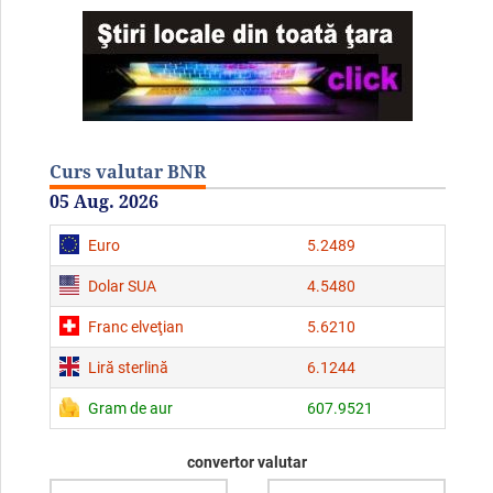
Curs valutar BNR
05 Aug. 2026
Euro
5.2489
Dolar SUA
4.5480
Franc elveţian
5.6210
Liră sterlină
6.1244
Gram de aur
607.9521
convertor valutar