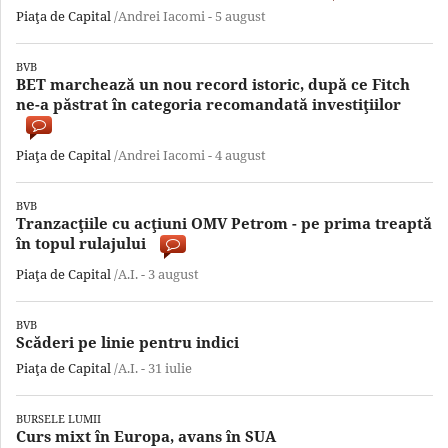
Piaţa de Capital
/Andrei Iacomi -
5 august
BVB
BET marchează un nou record istoric, după ce Fitch
ne-a păstrat în categoria recomandată investiţiilor
Piaţa de Capital
/Andrei Iacomi -
4 august
BVB
Tranzacţiile cu acţiuni OMV Petrom - pe prima treaptă
în topul rulajului
Piaţa de Capital
/A.I. -
3 august
BVB
Scăderi pe linie pentru indici
Piaţa de Capital
/A.I. -
31 iulie
BURSELE LUMII
Curs mixt în Europa, avans în SUA