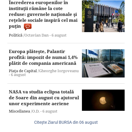
Încrederea europenilor în
instituţii rămâne la cote
reduse: guvernele naţionale şi
reţelele sociale inspiră cel mai
puţin
Politică
/Octavian Dan -
6 august
Europa plăteşte, Palantir
profită: impozit de numai 1,4%
plătit de compania americană
Piaţa de Capital
/Gheorghe Iorgoveanu
-
6 august
NASA va studia eclipsa totală
de Soare din august cu ajutorul
unor experimente aeriene
Miscellanea
/O.D. -
6 august
Citeşte Ziarul BURSA din
06 august