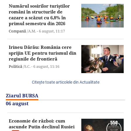
Numărul sosirilor turiştilor
români în structurile de
cazare a scăzut cu 6,8% în
primul semestru din 2026
Companii
/A.M. -
6 august,
11:17
Irineu Dărău: România cere
sprijin UE pentru turismul din
regiunile de frontieră
Politică
/S.C. -
6 august,
11:16
Citeşte toate articolele din Actualitate
Ziarul BURSA
06 august
Economie de război: cum
ascunde Putin declinul Rusiei