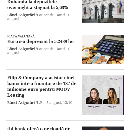
Dobânda la depozitele
overnight a stagnat la 5,63%
Bănci-Asigurări
/Laurentiu Banci -
6
august
PIAŢA VALUTARĂ
Euro s-a depreciat la 5,2489 lei
Bănci-Asigurări
/Laurentiu Banci -
6
august
Filip & Company a asistat cinci
bănci într-o finanţare de 187 de
milioane euro pentru MOOV
Leasing
Bănci-Asigurări
/L.B. -
5 august,
13:10
tbi bank oferă o perioadă de