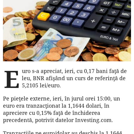
E
uro s-a apreciat, ieri, cu 0,17 bani faţă de
leu, BNR afişând un curs de referinţă de
5,2105 lei/euro.
Pe pieţele externe, ieri, în jurul orei 15:00, un
euro era tranzacţionat la 1,1644 dolari, în
apreciere cu 0,15% faţă de închiderea
precedentă, potrivit datelor Investing.com.
Tranzacţiile pe euro/dolar au deschis la 1,1644