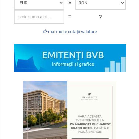
»
=
?
mai multe cotaţii valutare