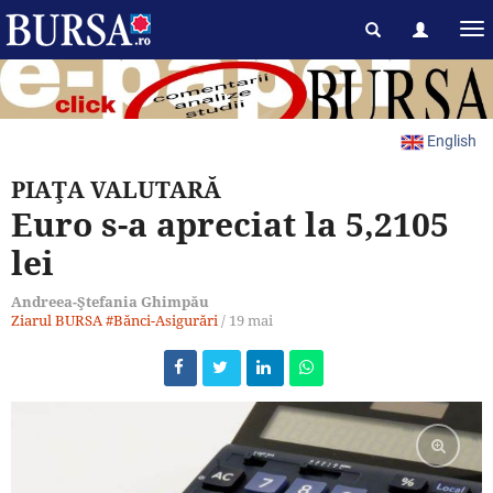
English
PIAŢA VALUTARĂ
Euro s-a apreciat la 5,2105
lei
Andreea-Ştefania Ghimpău
Ziarul BURSA
#Bănci-Asigurări
/
19 mai