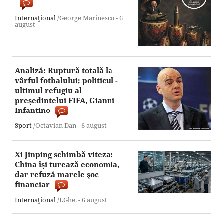
Internaţional
/George Marinescu -
6
august
Analiză: Ruptură totală la
vârful fotbalului; politicul -
ultimul refugiu al
preşedintelui FIFA, Gianni
Infantino
Sport
/Octavian Dan -
6 august
Xi Jinping schimbă viteza:
China îşi turează economia,
dar refuză marele şoc
financiar
Internaţional
/I.Ghe. -
6 august