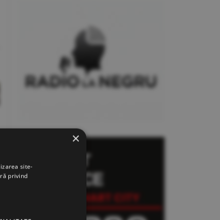
×
izarea site-
ră privind