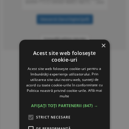
Consultă arhiva ziarului
×
Acest site web folosește
cookie-uri
Acest site web folosește cookie-uri pentru a
îmbunătăți experiența utilizatorului. Prin
utilizarea site-ului nostru web, sunteți de
acord cu toate cookie-urile în conformitate cu
Politica noastră privind cookie-urile.
Află mai
multe
AFIȘAȚI TOȚI PARTENERII
(847) →
STRICT NECESARE
DE PERFORMANȚĂ