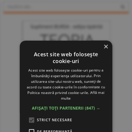
×
Acest site web folosește
cookie-uri
Acest site web folosește cookie-uri pentru a
îmbunătăți experiența utilizatorului. Prin
utilizarea site-ului nostru web, sunteți de
acord cu toate cookie-urile în conformitate cu
Politica noastră privind cookie-urile.
Află mai
multe
AFIȘAȚI TOȚI PARTENERII
(847) →
STRICT NECESARE
DE PERFORMANȚĂ