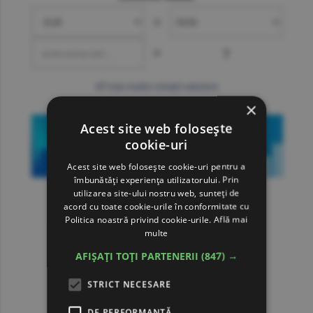
»
=
?
mai multe cotaţii valutare
×
Acest site web folosește
cookie-uri
Acest site web folosește cookie-uri pentru a
îmbunătăți experiența utilizatorului. Prin
utilizarea site-ului nostru web, sunteți de
acord cu toate cookie-urile în conformitate cu
Politica noastră privind cookie-urile.
Află mai
multe
AFIȘAȚI TOȚI PARTENERII
(847) →
STRICT NECESARE
DE PERFORMANȚĂ