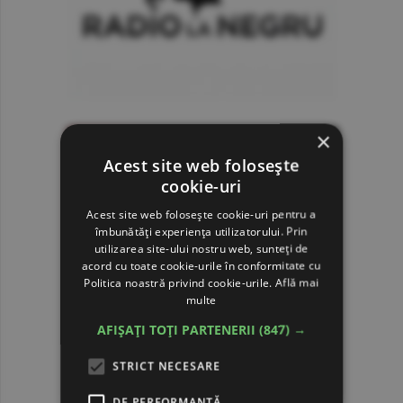
×
Acest site web folosește
cookie-uri
Acest site web folosește cookie-uri pentru a
îmbunătăți experiența utilizatorului. Prin
utilizarea site-ului nostru web, sunteți de
acord cu toate cookie-urile în conformitate cu
Politica noastră privind cookie-urile.
Află mai
multe
AFIȘAȚI TOȚI PARTENERII
(847) →
STRICT NECESARE
DE PERFORMANȚĂ