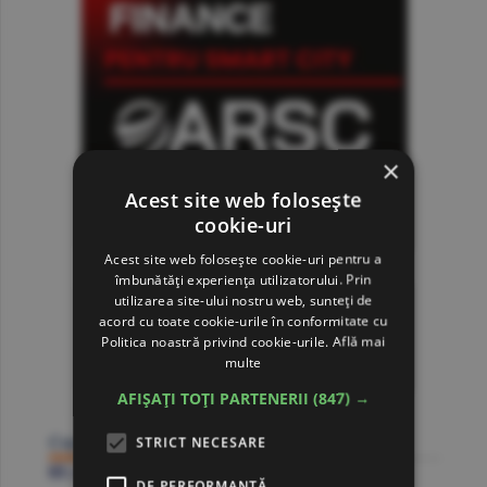
×
Acest site web folosește
cookie-uri
Acest site web folosește cookie-uri pentru a
îmbunătăți experiența utilizatorului. Prin
utilizarea site-ului nostru web, sunteți de
acord cu toate cookie-urile în conformitate cu
Politica noastră privind cookie-urile.
Află mai
multe
AFIȘAȚI TOȚI PARTENERII
(847) →
Curs valutar BNR
STRICT NECESARE
05 Aug. 2026
DE PERFORMANȚĂ