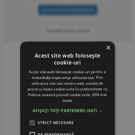
Consultă arhiva ziarului
×
Acest site web folosește
cookie-uri
Acest site web folosește cookie-uri pentru a
îmbunătăți experiența utilizatorului. Prin
utilizarea site-ului nostru web, sunteți de
acord cu toate cookie-urile în conformitate cu
Politica noastră privind cookie-urile.
Află mai
multe
AFIȘAȚI TOȚI PARTENERII
(847) →
STRICT NECESARE
DE PERFORMANȚĂ