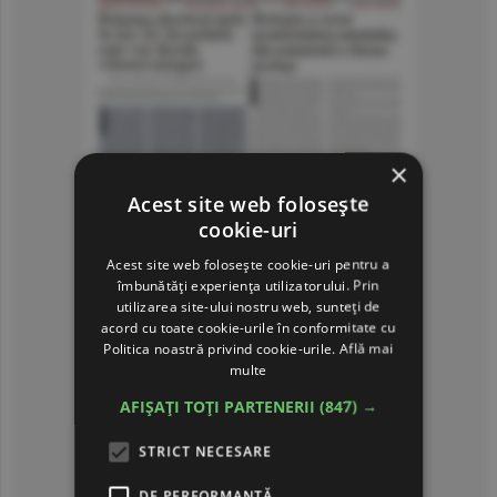
×
Acest site web folosește
cookie-uri
Acest site web folosește cookie-uri pentru a
îmbunătăți experiența utilizatorului. Prin
utilizarea site-ului nostru web, sunteți de
acord cu toate cookie-urile în conformitate cu
Politica noastră privind cookie-urile.
Află mai
multe
AFIȘAȚI TOȚI PARTENERII
(847) →
STRICT NECESARE
DE PERFORMANȚĂ