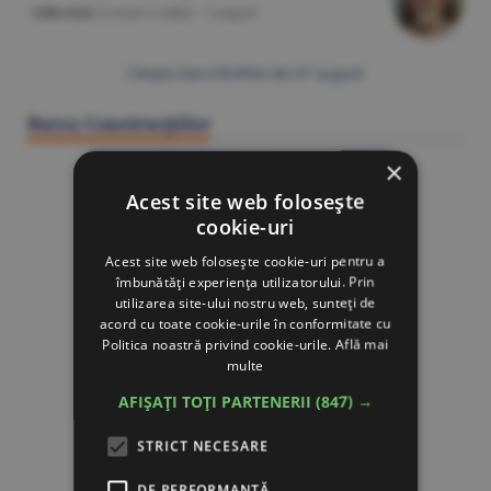
Editorial
/Cornel Codiţă -
7 august
Citeşte Ziarul BURSA din
07 august
Bursa Construcţiilor
×
Acest site web folosește
cookie-uri
Acest site web folosește cookie-uri pentru a
îmbunătăți experiența utilizatorului. Prin
utilizarea site-ului nostru web, sunteți de
acord cu toate cookie-urile în conformitate cu
Politica noastră privind cookie-urile.
Află mai
multe
AFIȘAȚI TOȚI PARTENERII
(847) →
STRICT NECESARE
DE PERFORMANȚĂ