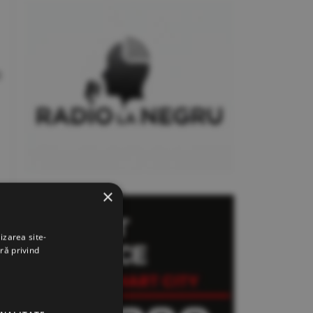
t
×
izarea site-
ră privind