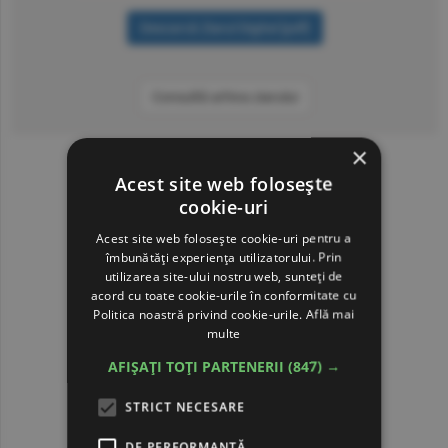
Consultă arhiva ziarului
×
Acest site web folosește
cookie-uri
Acest site web folosește cookie-uri pentru a
îmbunătăți experiența utilizatorului. Prin
utilizarea site-ului nostru web, sunteți de
acord cu toate cookie-urile în conformitate cu
Politica noastră privind cookie-urile.
Află mai
multe
AFIȘAȚI TOȚI PARTENERII
(847) →
STRICT NECESARE
DE PERFORMANȚĂ