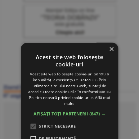
×
Acest site web folosește
cookie-uri
Acest site web folosește cookie-uri pentru a
îmbunătăți experiența utilizatorului. Prin
utilizarea site-ului nostru web, sunteți de
Ziarul BURSA
acord cu toate cookie-urile în conformitate cu
07 august
Politica noastră privind cookie-urile.
Află mai
multe
Click să citeşti ziarul
AFIȘAȚI TOȚI PARTENERII
(847) →
STRICT NECESARE
DE PERFORMANȚĂ