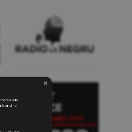
×
izarea site-
ră privind