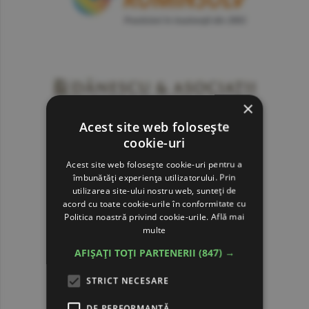
×
Acest site web folosește
cookie-uri
Acest site web folosește cookie-uri pentru a
îmbunătăți experiența utilizatorului. Prin
utilizarea site-ului nostru web, sunteți de
acord cu toate cookie-urile în conformitate cu
Politica noastră privind cookie-urile.
Află mai
multe
AFIȘAȚI TOȚI PARTENERII
(847) →
STRICT NECESARE
DE PERFORMANȚĂ