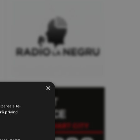
×
izarea site-
ră privind