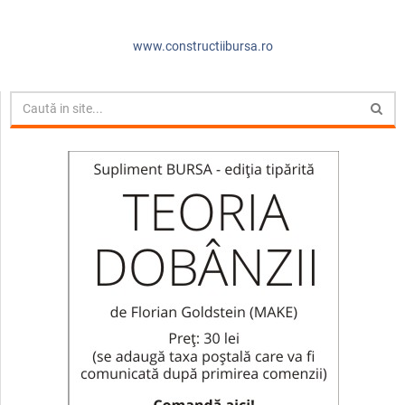
www.constructiibursa.ro