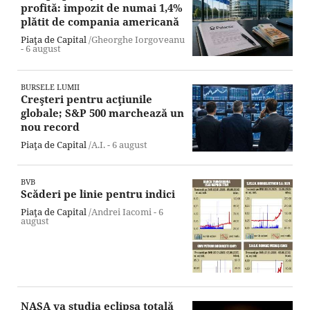
profită: impozit de numai 1,4%
plătit de compania americană
Piaţa de Capital
/Gheorghe Iorgoveanu
-
6 august
BURSELE LUMII
Creşteri pentru acţiunile
globale; S&P 500 marchează un
nou record
Piaţa de Capital
/A.I. -
6 august
BVB
Scăderi pe linie pentru indici
Piaţa de Capital
/Andrei Iacomi -
6
august
NASA va studia eclipsa totală