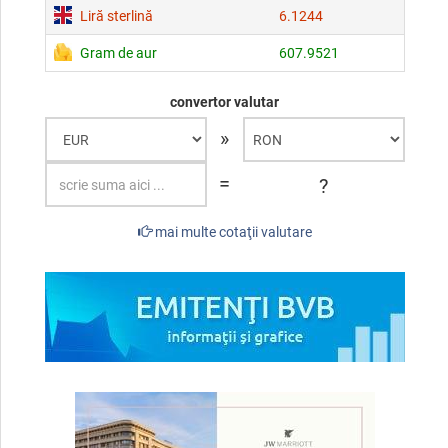
Liră sterlină
6.1244
Gram de aur
607.9521
convertor valutar
»
=
?
mai multe cotaţii valutare