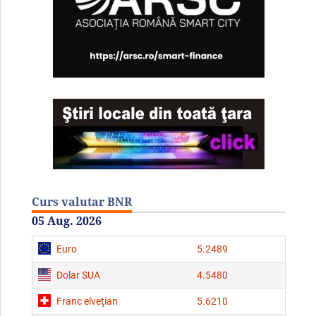
Curs valutar BNR
05 Aug. 2026
Euro
5.2489
Dolar SUA
4.5480
Franc elveţian
5.6210