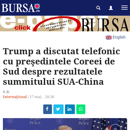
English
Trump a discutat telefonic
cu preşedintele Coreei de
Sud despre rezultatele
summitului SUA-China
S.B.
Internaţional
/
17 mai,
20:36