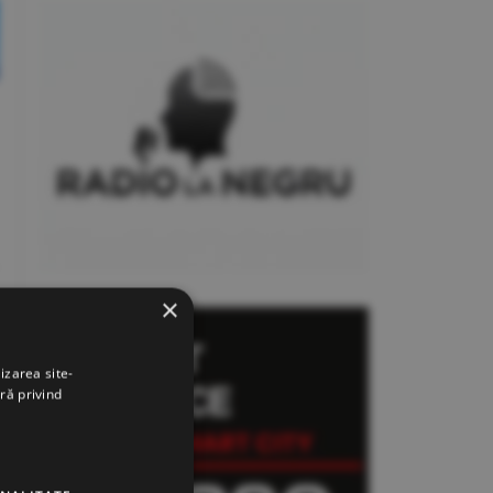
×
izarea site-
ră privind