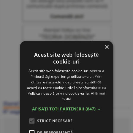
×
Acest site web folosește
cookie-uri
Acest site web folosește cookie-uri pentru a
îmbunătăți experiența utilizatorului. Prin
utilizarea site-ului nostru web, sunteți de
acord cu toate cookie-urile în conformitate cu
Politica noastră privind cookie-urile.
Află mai
multe
Ziarul BURSA
AFIȘAȚI TOȚI PARTENERII
(847) →
07 august
STRICT NECESARE
Click să citeşti ziarul
DE PERFORMANȚĂ