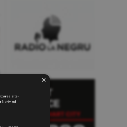
×
izarea site-
ră privind