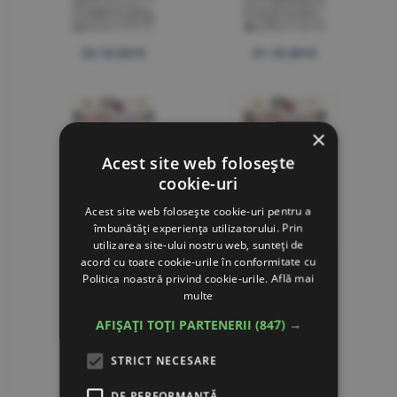
22.10.2015
21.10.2015
×
Acest site web folosește
cookie-uri
Acest site web folosește cookie-uri pentru a
îmbunătăți experiența utilizatorului. Prin
utilizarea site-ului nostru web, sunteți de
acord cu toate cookie-urile în conformitate cu
20.10.2015
19.10.2015
Politica noastră privind cookie-urile.
Află mai
multe
AFIȘAȚI TOȚI PARTENERII
(847) →
STRICT NECESARE
DE PERFORMANȚĂ