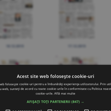
18.12.2015
17.12.2015
Acest site web folosește cookie-uri
web folosește cookie-uri pentru a îmbunătăți experiența utilizatorului. Prin util
ru web, sunteți de acord cu toate cookie-urile în conformitate cu Politica noast
cookie-urile.
Află mai multe
AFIȘAȚI TOȚI PARTENERII
(847) →