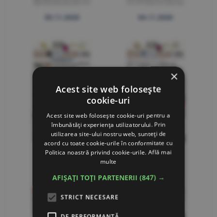
05.11.2020
04.11.2020
×
Acest site web folosește
cookie-uri
Acest site web folosește cookie-uri pentru a
îmbunătăți experiența utilizatorului. Prin
utilizarea site-ului nostru web, sunteți de
acord cu toate cookie-urile în conformitate cu
Politica noastră privind cookie-urile.
Află mai
03.11.2020
02.11.2020
multe
AFIȘAȚI TOȚI PARTENERII
(847) →
STRICT NECESARE
DE PERFORMANȚĂ