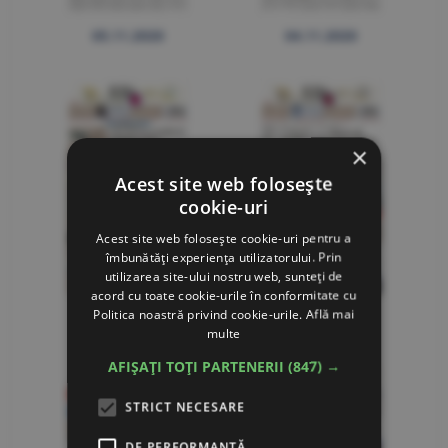
05.11.2020
04.11.2020
×
Acest site web folosește
cookie-uri
Acest site web folosește cookie-uri pentru a
îmbunătăți experiența utilizatorului. Prin
utilizarea site-ului nostru web, sunteți de
acord cu toate cookie-urile în conformitate cu
Politica noastră privind cookie-urile.
Află mai
03.11.2020
02.11.2020
multe
AFIȘAȚI TOȚI PARTENERII
(847) →
STRICT NECESARE
DE PERFORMANȚĂ