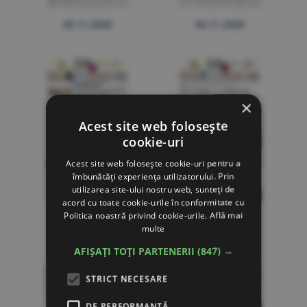
05.11.2020
04.11.2020
×
Acest site web folosește
cookie-uri
Acest site web folosește cookie-uri pentru a
îmbunătăți experiența utilizatorului. Prin
utilizarea site-ului nostru web, sunteți de
acord cu toate cookie-urile în conformitate cu
Politica noastră privind cookie-urile.
Află mai
03.11.2020
02.11.2020
multe
AFIȘAȚI TOȚI PARTENERII
(847) →
STRICT NECESARE
DE PERFORMANȚĂ