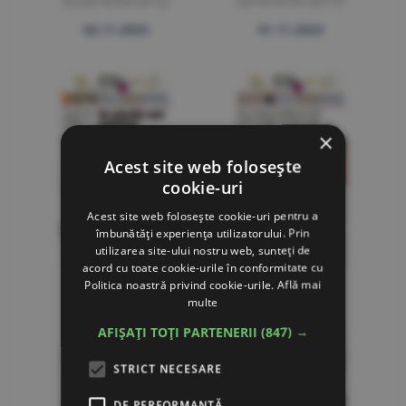
02.11.2023
01.11.2023
×
Acest site web folosește
cookie-uri
Acest site web folosește cookie-uri pentru a
îmbunătăți experiența utilizatorului. Prin
utilizarea site-ului nostru web, sunteți de
acord cu toate cookie-urile în conformitate cu
Politica noastră privind cookie-urile.
Află mai
31.10.2023
30.10.2023
multe
AFIȘAȚI TOȚI PARTENERII
(847) →
STRICT NECESARE
DE PERFORMANȚĂ