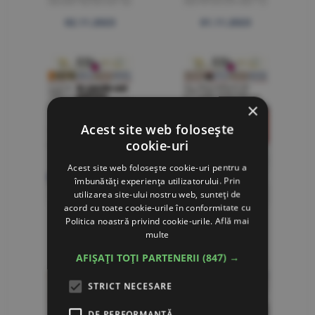
02.11.2023
01.11.2023
×
Acest site web folosește
cookie-uri
Acest site web folosește cookie-uri pentru a
îmbunătăți experiența utilizatorului. Prin
utilizarea site-ului nostru web, sunteți de
acord cu toate cookie-urile în conformitate cu
Politica noastră privind cookie-urile.
Află mai
31.10.2023
30.10.2023
multe
AFIȘAȚI TOȚI PARTENERII
(847) →
STRICT NECESARE
DE PERFORMANȚĂ