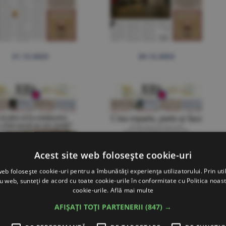
21.12.2023
20.12.2023
Acest site web folosește cookie-uri
web folosește cookie-uri pentru a îmbunătăți experiența utilizatorului. Prin util
ru web, sunteți de acord cu toate cookie-urile în conformitate cu Politica noast
cookie-urile.
Află mai multe
AFIȘAȚI TOȚI PARTENERII
(847) →