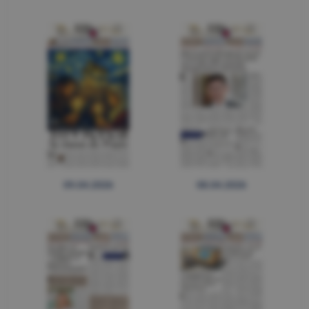
09.04.2026
08.04.2026