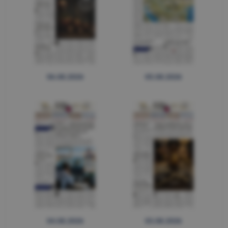
06.08.2026
05.08.2026
04.08.2026
03.08.2026