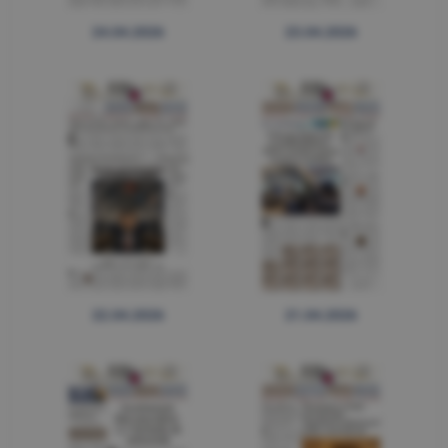
24.04.2026
23.04.2026
22.04.2026
21.04.2026