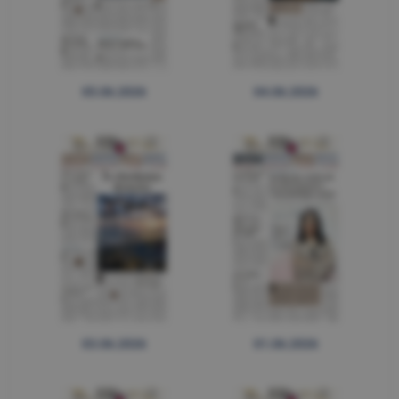
05.06.2026
04.06.2026
03.06.2026
01.06.2026