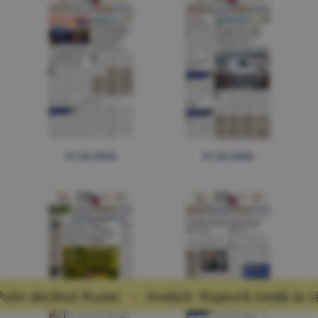
01.04.2026
31.03.2026
Analiză: Ruptură totală la vârful fotbalului; politi