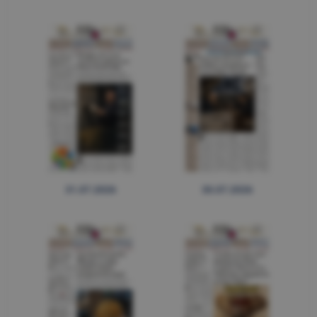
31.07.2026
30.07.2026