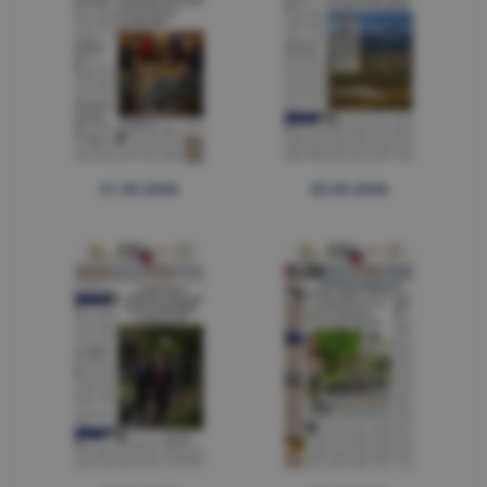
21.05.2026
20.05.2026