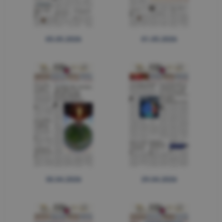
05.05.2026
01.05.2026
30.04.2026
29.04.2026