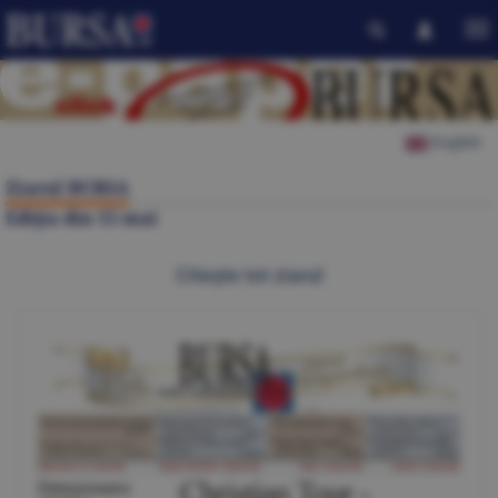
English
Ziarul BURSA
Ediţia din
15 mai
Citeşte tot ziarul