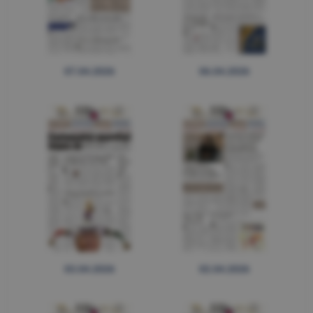
07.04.2026
06.04.2026
03.04.2026
02.04.2026