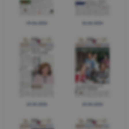
29.06.2026
26.06.2026
25.06.2026
24.06.2026