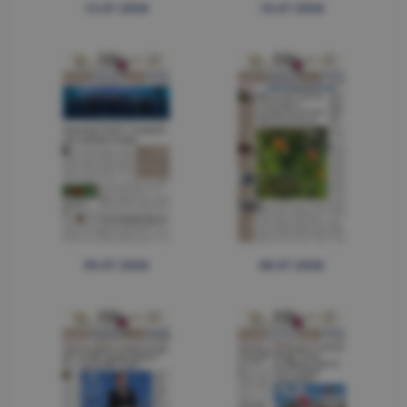
13.07.2026
10.07.2026
09.07.2026
08.07.2026