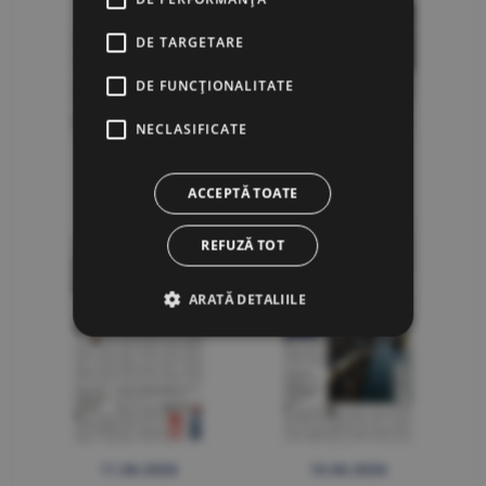
DE TARGETARE
DE FUNCŢIONALITATE
NECLASIFICATE
15.06.2026
12.06.2026
ACCEPTĂ TOATE
REFUZĂ TOT
ARATĂ DETALIILE
11.06.2026
10.06.2026