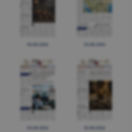
06.08.2026
05.08.2026
04.08.2026
03.08.2026