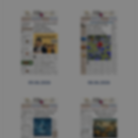
09.06.2026
08.06.2026