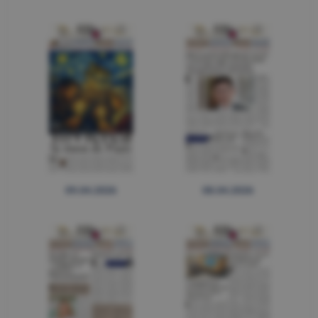
09.04.2026
08.04.2026