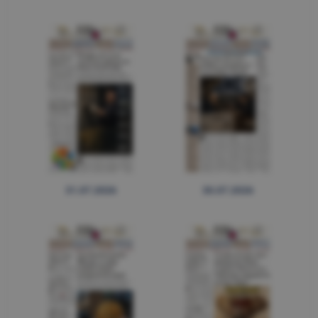
31.07.2026
30.07.2026