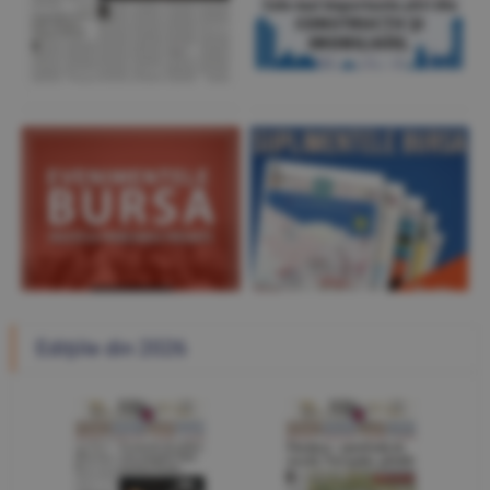
Ediţiile din 2026