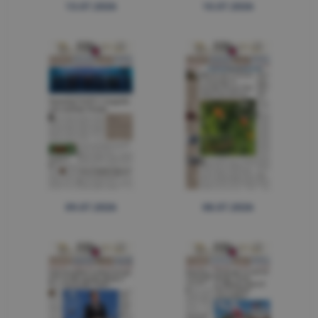
13.07.2026
10.07.2026
09.07.2026
08.07.2026