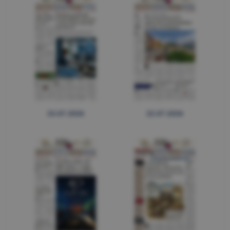
23.07.2026
22.07.2026