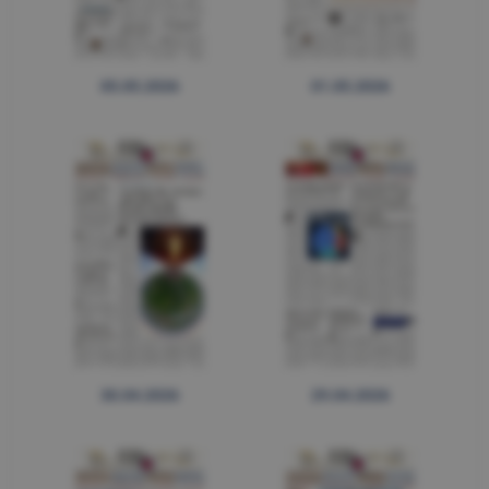
05.05.2026
01.05.2026
30.04.2026
29.04.2026