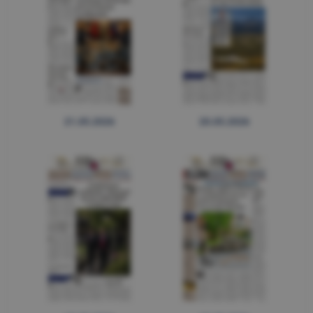
21.05.2026
20.05.2026