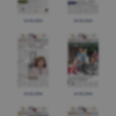
29.06.2026
26.06.2026
25.06.2026
24.06.2026