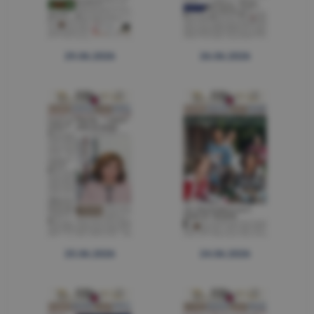
29.06.2026
26.06.2026
25.06.2026
24.06.2026