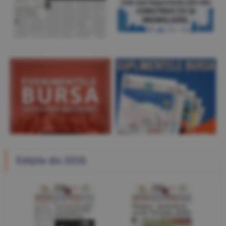
Ediţiile din 2026