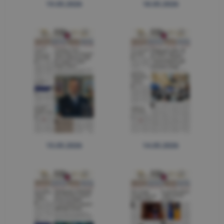
19.05.2026
18.05.2026
15.05.2026
14.05.2026