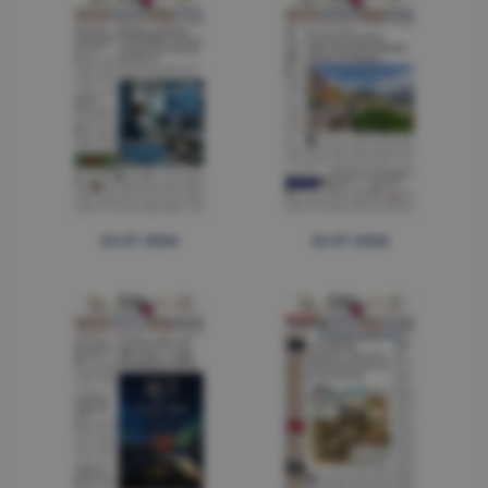
23.07.2026
22.07.2026