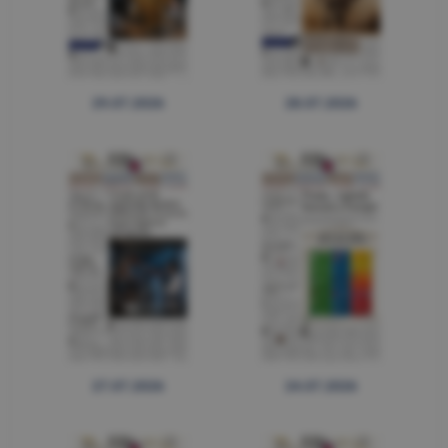
29.07.2026
28.07.2026
27.07.2026
24.07.2026