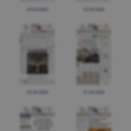
24.04.2026
23.04.2026
22.04.2026
21.04.2026