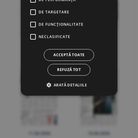
DE TARGETARE
DE FUNCŢIONALITATE
NECLASIFICATE
15.06.2026
12.06.2026
ACCEPTĂ TOATE
REFUZĂ TOT
ARATĂ DETALIILE
11.06.2026
10.06.2026