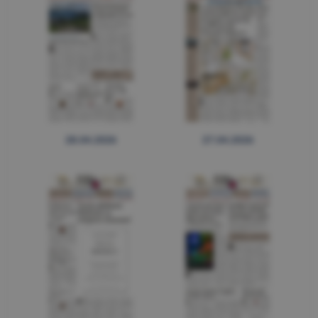
28.04.2026
27.04.2026