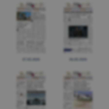
07.05.2026
06.05.2026