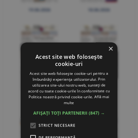
19.06.2026
18.06.2026
×
Acest site web folosește
cookie-uri
Acest site web folosește cookie-uri pentru a
îmbunătăți experiența utilizatorului. Prin
utilizarea site-ului nostru web, sunteți de
acord cu toate cookie-urile în conformitate cu
Politica noastră privind cookie-urile.
Află mai
17.06.2026
16.06.2026
multe
AFIȘAȚI TOȚI PARTENERII
(847) →
STRICT NECESARE
DE PERFORMANȚĂ