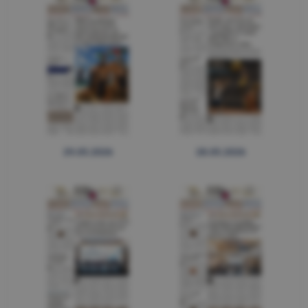
29.05.2026
28.05.2026