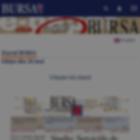
English
Ziarul BURSA
Ediţia din
28 mai
Citeşte tot ziarul