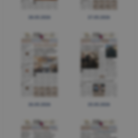
28.05.2026
27.05.2026
26.05.2026
25.05.2026