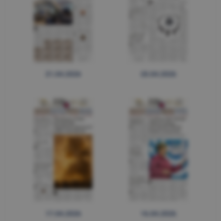
21.04.2026
20.04.2026
17.04.2026
16.04.2026