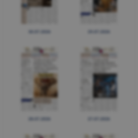
30.07.2026
29.07.2026
28.07.2026
27.07.2026