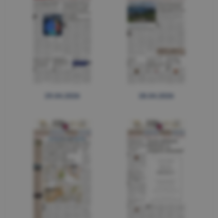
29.04.2026
28.04.2026