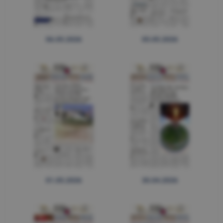
06.05.2026
05.05.2026
01.05.2026
30.04.2026