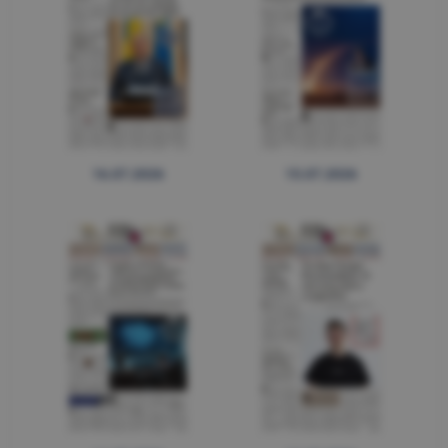
16.07.2026
15.07.2026