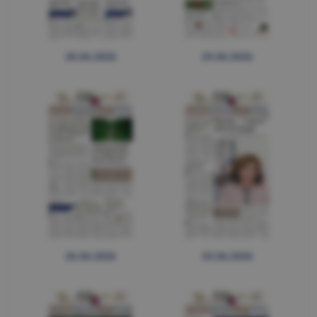
30.06.2026
29.06.2026
26.06.2026
25.06.2026