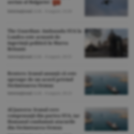
aerian al Bulgariei
Internaţional
/A.M. -
8 august,
13:20
The Guardian: Ambasada SUA la
Londra este acuzată de
ingerinţă politică în Marea
Britanie
Internaţional
/A.M. -
8 august,
20:55
Reuters: Iranul anunţă că este
aproape de un acord privind
Strâmtoarea Ormuz
Internaţional
/A.M. -
8 august,
20:23
Al Jazeera: Iranul cere
compensaţii din partea SUA, iar
Homanul condamnă atacurile
din Strâmtoarea Ormuz