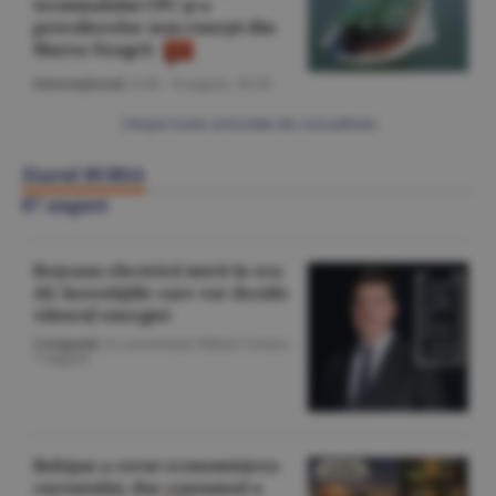
terminalului CPC şi a
petrolierelor non-ruseşti din
Marea Neagră
Internaţional
/A.M. -
8 august,
16:58
Citeşte toate articolele din Actualitate
Ziarul BURSA
07 august
Reţeaua electrică intră în era
AI; Investiţiile care vor decide
viitorul energiei
Companii
/A consemnat Mihai Coman -
7 august
Bolojan a cerut economisirea
curentului, dar consumul a