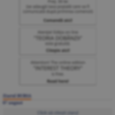
Ziarul BURSA
07 august
Click să citeşti ziarul