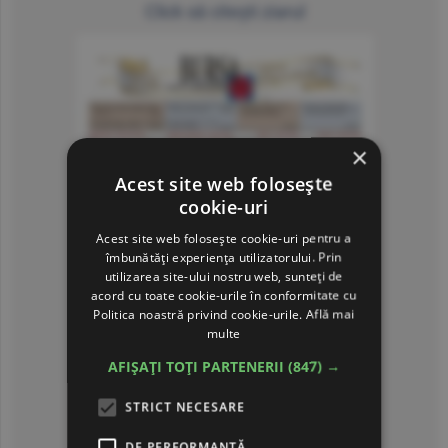
Click să citeşti ziarul
×
Acest site web folosește
cookie-uri
Acest site web folosește cookie-uri pentru a
îmbunătăți experiența utilizatorului. Prin
utilizarea site-ului nostru web, sunteți de
acord cu toate cookie-urile în conformitate cu
Politica noastră privind cookie-urile.
Află mai
multe
AFIȘAȚI TOȚI PARTENERII
(847) →
STRICT NECESARE
DE PERFORMANȚĂ