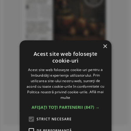
×
Acest site web folosește
cookie-uri
Acest site web folosește cookie-uri pentru a
îmbunătăți experiența utilizatorului. Prin
utilizarea site-ului nostru web, sunteți de
acord cu toate cookie-urile în conformitate cu
Politica noastră privind cookie-urile.
Află mai
multe
AFIȘAȚI TOȚI PARTENERII
(847) →
Consultă arhiva ziarului
STRICT NECESARE
DE PERFORMANȚĂ