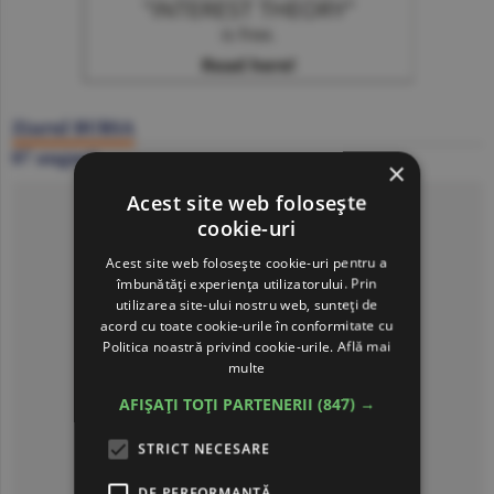
Ziarul BURSA
07 august
×
Acest site web folosește
Click să citeşti ziarul
cookie-uri
Acest site web folosește cookie-uri pentru a
îmbunătăți experiența utilizatorului. Prin
utilizarea site-ului nostru web, sunteți de
acord cu toate cookie-urile în conformitate cu
Politica noastră privind cookie-urile.
Află mai
multe
AFIȘAȚI TOȚI PARTENERII
(847) →
STRICT NECESARE
DE PERFORMANȚĂ