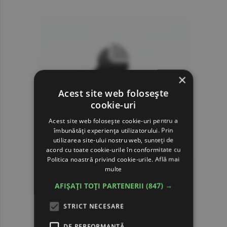
×
Acest site web folosește
cookie-uri
Acest site web folosește cookie-uri pentru a
îmbunătăți experiența utilizatorului. Prin
utilizarea site-ului nostru web, sunteți de
acord cu toate cookie-urile în conformitate cu
Politica noastră privind cookie-urile.
Află mai
multe
AFIȘAȚI TOȚI PARTENERII
(847) →
STRICT NECESARE
DE PERFORMANȚĂ