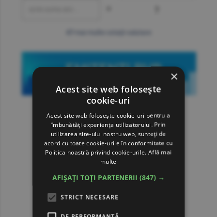
=
?
mai multe cotaţii valutare
×
Acest site web folosește
cookie-uri
Acest site web folosește cookie-uri pentru a
îmbunătăți experiența utilizatorului. Prin
utilizarea site-ului nostru web, sunteți de
acord cu toate cookie-urile în conformitate cu
Politica noastră privind cookie-urile.
Află mai
multe
AFIȘAȚI TOȚI PARTENERII
(847) →
STRICT NECESARE
DE PERFORMANȚĂ