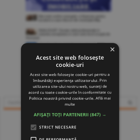
×
Acest site web folosește
cookie-uri
Acest site web folosește cookie-uri pentru a
îmbunătăți experiența utilizatorului. Prin
www.constructiibursa.ro
utilizarea site-ului nostru web, sunteți de
acord cu toate cookie-urile în conformitate cu
Politica noastră privind cookie-urile.
Află mai
multe
AFIȘAȚI TOȚI PARTENERII
(847) →
STRICT NECESARE
DE PERFORMANȚĂ