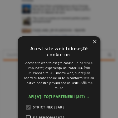
www.constructiibursa.ro
×
Acest site web folosește
cookie-uri
Acest site web folosește cookie-uri pentru a
îmbunătăți experiența utilizatorului. Prin
utilizarea site-ului nostru web, sunteți de
acord cu toate cookie-urile în conformitate cu
Politica noastră privind cookie-urile.
Află mai
multe
AFIȘAȚI TOȚI PARTENERII
(847) →
STRICT NECESARE
DE PERFORMANȚĂ