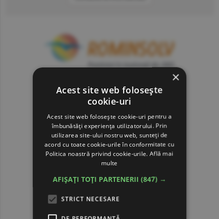
×
Acest site web folosește
cookie-uri
Acest site web folosește cookie-uri pentru a
îmbunătăți experiența utilizatorului. Prin
utilizarea site-ului nostru web, sunteți de
acord cu toate cookie-urile în conformitate cu
Politica noastră privind cookie-urile.
Află mai
multe
AFIȘAȚI TOȚI PARTENERII
(847) →
STRICT NECESARE
DE PERFORMANȚĂ