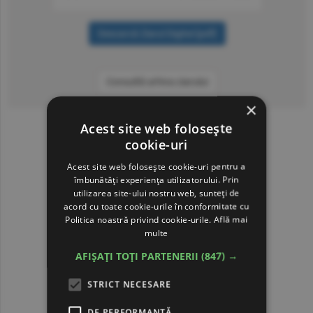
Consultă arhiva ziarului
×
Acest site web folosește
cookie-uri
Acest site web folosește cookie-uri pentru a
îmbunătăți experiența utilizatorului. Prin
utilizarea site-ului nostru web, sunteți de
acord cu toate cookie-urile în conformitate cu
Politica noastră privind cookie-urile.
Află mai
multe
AFIȘAȚI TOȚI PARTENERII
(847) →
STRICT NECESARE
DE PERFORMANȚĂ